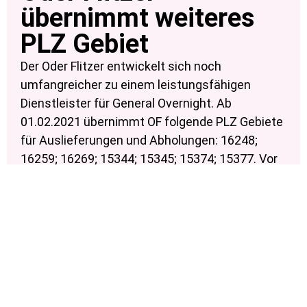
übernimmt weiteres
PLZ Gebiet
Der Oder Flitzer entwickelt sich noch
umfangreicher zu einem leistungsfähigen
Dienstleister für General Overnight. Ab
01.02.2021 übernimmt OF folgende PLZ Gebiete
für Auslieferungen und Abholungen: 16248;
16259; 16269; 15344; 15345; 15374; 15377. Vor
allem die hohen Qualitätsstandards von GO! und
die individuell angebotenen Serviceleistungen
sind für immer mehr Kunden ein unschlagbares
Angebot im Wettbewerb mit anderen
Zustelldiensten. Spezialisiert auf die
Auslieferung von Sendungen mit höchsten
Sicherheitsanforderungen, terminlich eng
begrenzter Zustellung und persönlicher